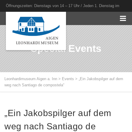
Öffnungszeiten: Dienstags von 14 – 17 Uhr / Jeden 1. Dienstag im
Monat bis 20 Uhr
Special Events
Leonhardimuseum Aigen a. Inn
>
Events
>
„Ein Jakobspilger auf dem
weg nach Santiago de compostela“
„Ein Jakobspilger auf dem
weg nach Santiago de