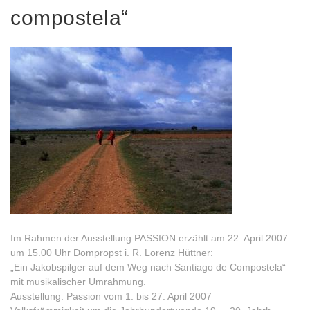
compostela“
Im Rahmen der Ausstellung PASSION erzählt am 22. April 2007
um 15.00 Uhr Dompropst i. R. Lorenz Hüttner:
„Ein Jakobspilger auf dem Weg nach Santiago de Compostela“
mit musikalischer Umrahmung.
Ausstellung: Passion vom 1. bis 27. April 2007