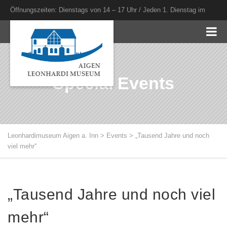
Öffnungszeiten: Dienstags von 14 – 17 Uhr / Jeden 1. Dienstag im
Monat bis 20 Uhr
Special Events
Leonhardimuseum Aigen a. Inn
>
Events
>
„Tausend Jahre und noch
viel mehr“
„Tausend Jahre und noch viel
mehr“