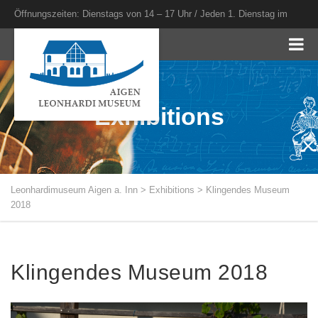
Öffnungszeiten: Dienstags von 14 – 17 Uhr / Jeden 1. Dienstag im
Monat bis 20 Uhr
Exhibitions
Leonhardimuseum Aigen a. Inn
>
Exhibitions
>
Klingendes Museum
2018
Klingendes Museum 2018