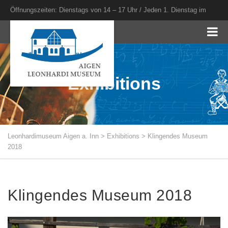
Öffnungszeiten: Dienstags von 14 – 17 Uhr / Jeden 1. Dienstag im
Monat bis 20 Uhr
Exhibitions
Leonhardimuseum Aigen a. Inn
>
Exhibitions
>
Klingendes Museum
2018
Klingendes Museum 2018