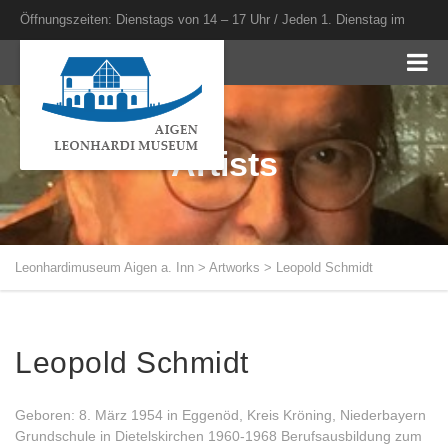
Öffnungszeiten: Dienstags von 14 – 17 Uhr / Jeden 1. Dienstag im
Monat bis 20 Uhr
Artists
Leonhardimuseum Aigen a. Inn
>
Artworks
>
Leopold Schmidt
Leopold Schmidt
Geboren: 8. März 1954 in Eggenöd, Kreis Kröning, Niederbayern
Grundschule in Dietelskirchen 1960-1968 Berufsausbildung zum