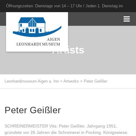
Öffnungszeiten: Dienstags von 14 – 17 Uhr / Jeden 1. Dienstag im
Monat bis 20 Uhr
Artists
Leonhardimuseum Aigen a. Inn
>
Artworks
>
Peter Geißler
Peter Geißler
SCHREINERMEISTER Vita: Peter Geißler, Jahrgang 1951,
gründete vor 26 Jahren die Schreinerei in Pocking, Königswiese.