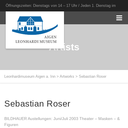
Öffnungszeiten: Dienstags von 14 – 17 Uhr / Jeden 1. Dienstag im
Monat bis 20 Uhr
Artists
Leonhardimuseum Aigen a. Inn
>
Artworks
>
Sebastian Roser
Sebastian Roser
BILDHAUER Austellungen: Juni/Juli 2003 Theater – Masken – &
Figuren