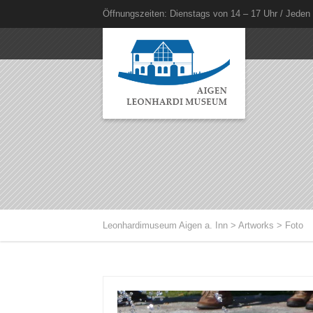
Öffnungszeiten: Dienstags von 14 – 17 Uhr / Jeden
Leonhardimuseum Aigen a. Inn
>
Artworks
>
Foto