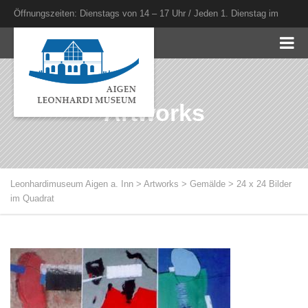
Öffnungszeiten: Dienstags von 14 – 17 Uhr / Jeden 1. Dienstag im
Monat bis 20 Uhr
Artworks
Leonhardimuseum Aigen a. Inn
>
Artworks
>
Gemälde
>
24 x 24 Bilder
im Quadrat