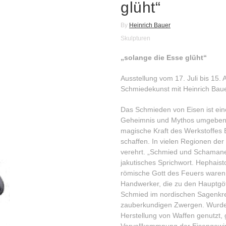
glüht“
By
Heinrich Bauer
Skulpturen
„solange die Esse glüht“
Ausstellung vom 17. Juli bis 15
Schmiedekunst mit Heinrich Bau
Das Schmieden von Eisen ist ein
Geheimnis und Mythos umgeben d
magische Kraft des Werkstoffes 
schaffen. In vielen Regionen der
verehrt. „Schmied und Schamane
jakutisches Sprichwort. Hephaist
römische Gott des Feuers waren
Handwerker, die zu den Hauptgöt
Schmied im nordischen Sagenkre
zauberkundigen Zwergen. Wurde 
Herstellung von Waffen genutzt, 