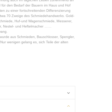
nnung auch im täglichen Leben zunehmend an
 für den Bedarf der Bauern im Haus und Hof
ten zu einer fortschreitenden Differenzierung
etwa 70 Zweige des Schmiedehandwerks. Gold-
nschmiede, Huf-und Wagenschmiede, Messerer,
er, Nestel- und Heftelmacher ……
wang.
wurde aus Schmieden, Bauschlosser, Spengler,
. Nur wenigen gelang es, sich Teile der alten