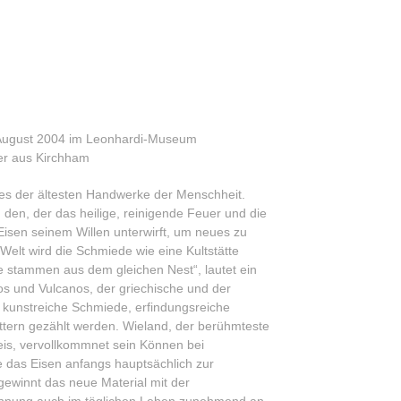
. August 2004 im Leonhardi-Museum
er aus Kirchham
es der ältesten Handwerke der Menschheit.
en, der das heilige, reinigende Feuer und die
Eisen seinem Willen unterwirft, um neues zu
 Welt wird die Schmiede wie eine Kultstätte
 stammen aus dem gleichen Nest“, lautet ein
os und Vulcanos, der griechische und der
 kunstreiche Schmiede, erfindungsreiche
tern gezählt werden. Wieland, der berühmteste
is, vervollkommnet sein Können bei
das Eisen anfangs hauptsächlich zur
gewinnt das neue Material mit der