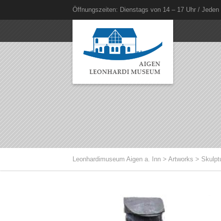
Öffnungszeiten: Dienstags von 14 – 17 Uhr / Jeden
Leonhardimuseum Aigen a. Inn
>
Artworks
>
Skulpt