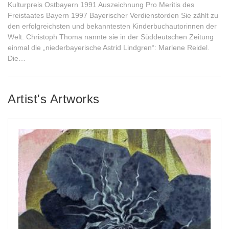
Kulturpreis Ostbayern 1991 Auszeichnung Pro Meritis des
Freistaates Bayern 1997 Bayerischer Verdienstorden Sie zählt zu
den erfolgreichsten und bekanntesten Kinderbuchautorinnen der
Welt. Christoph Thoma nannte sie in der Süddeutschen Zeitung
einmal die „niederbayerische Astrid Lindgren“: Marlene Reidel.
Die…
Artist's Artworks