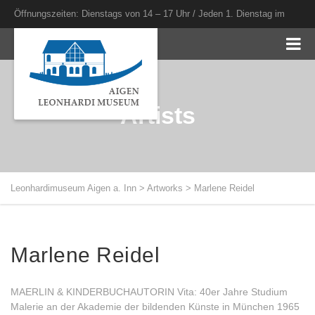
Öffnungszeiten: Dienstags von 14 – 17 Uhr / Jeden 1. Dienstag im
Monat bis 20 Uhr
Artists
Leonhardimuseum Aigen a. Inn
>
Artworks
>
Marlene Reidel
Marlene Reidel
MAERLIN & KINDERBUCHAUTORIN Vita: 40er Jahre Studium
Malerie an der Akademie der bildenden Künste in München 1965